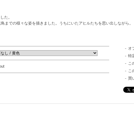
ました。
ら老鳥までの様々な姿を描きました。うちにいたアヒルたちを思い出しながら。
オ
特
こ
out
こ
買