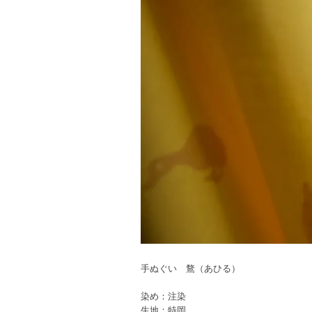
手ぬぐい 鶩（あひる）
染め：注染
生地：特岡