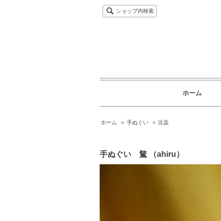
ショップ内検索
ホーム
ホーム
>
手ぬぐい
>
注染
手ぬぐい 鶩 （ahiru）