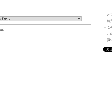
オ
特
こ
out
こ
買