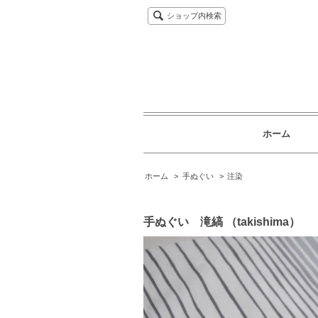
ショップ内検索
ホーム
ホーム
>
手ぬぐい
>
注染
手ぬぐい 滝縞 （takishima）