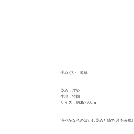
手ぬぐい 滝縞
染め：注染
生地：特岡
サイズ：約35×90cm
涼やかな色のぼかし染めと縞で 滝を表現