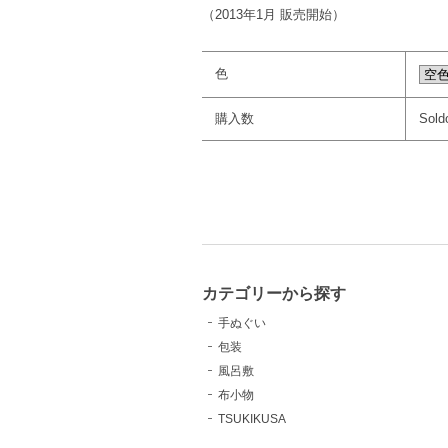
（2013年1月 販売開始）
色
購入数
Sold
カテゴリーから探す
手ぬぐい
包装
風呂敷
布小物
TSUKIKUSA